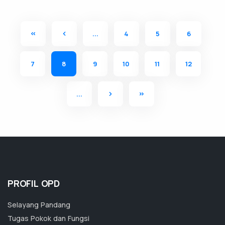
...
4
5
6
7
8
9
10
11
12
...
PROFIL OPD
Selayang Pandang
Tugas Pokok dan Fungsi