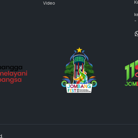
K
Video
k
-
d.